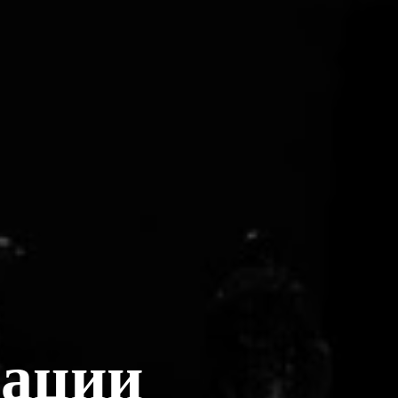
тации