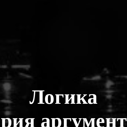
Логика
ория аргумен